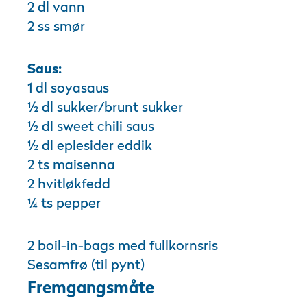
2 dl vann
2 ss smør
Saus:
1 dl soyasaus
½ dl sukker/brunt sukker
½ dl sweet chili saus
½ dl eplesider eddik
2 ts maisenna
2 hvitløkfedd
¼ ts pepper
2 boil-in-bags med fullkornsris
Sesamfrø (til pynt)
Fremgangsmåte