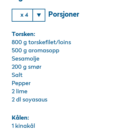
Porsjoner
x 4
Torsken:
800 g torskefilet/loins
500 g aromasopp
Sesamolje
200 g smør
Salt
Pepper
2 lime
2 dl soyasaus
Kålen:
1 kinakål