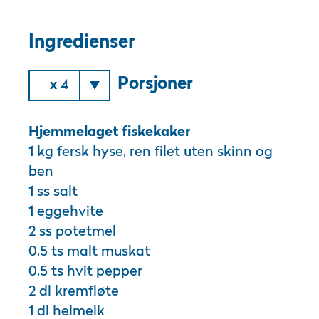
Ingredienser
Porsjoner
x 4
Hjemmelaget fiskekaker
1 kg fersk hyse, ren filet uten skinn og
ben
1 ss salt
1 eggehvite
2 ss potetmel
0,5 ts malt muskat
0,5 ts hvit pepper
2 dl kremfløte
1 dl helmelk