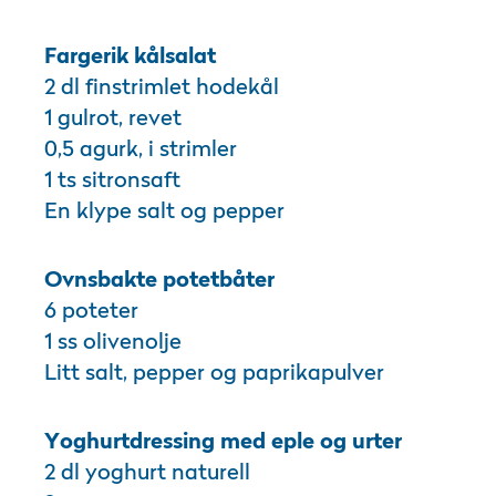
Fargerik kålsalat
2 dl finstrimlet hodekål
1 gulrot, revet
0,5 agurk, i strimler
1 ts sitronsaft
En klype salt og pepper
Ovnsbakte potetbåter
6 poteter
1 ss olivenolje
Litt salt, pepper og paprikapulver
Yoghurtdressing med eple og urter
2 dl yoghurt naturell