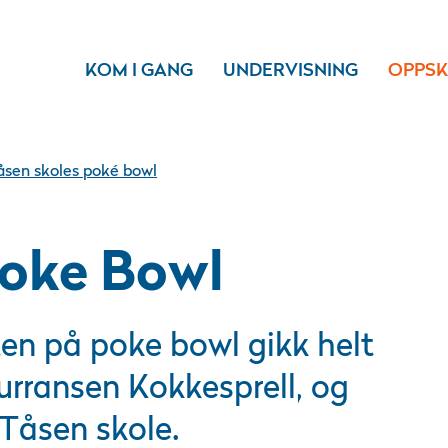
KOM I GANG
UNDERVISNING
OPPSK
åsen skoles poké bowl
Poke Bowl
ten på poke bowl gikk helt
kurransen Kokkesprell, og
d Tåsen skole.