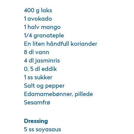
400 g laks
1 avokado
1 halv mango
1/4 granateple
En liten håndfull koriander
8 dl vann
4 dl jasminris
0, 5 dl eddik
1 ss sukker
Salt og pepper
Edamamebønner, pillede
Sesamfrø
Dressing
5 ss soyasaus